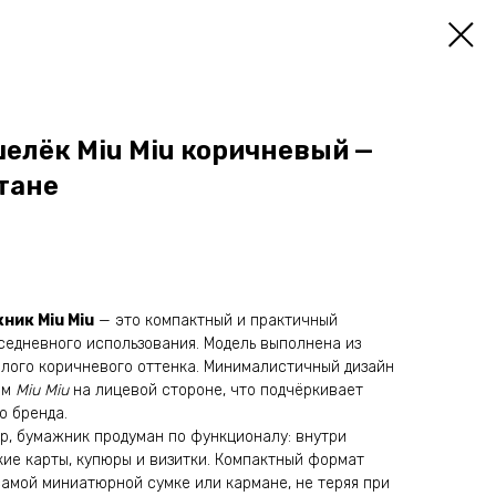
елёк Miu Miu коричневый —
тане
ик Miu Miu
— это компактный и практичный
седневного использования. Модель выполнена из
плого коричневого оттенка. Минималистичный дизайн
ом
Miu Miu
на лицевой стороне, что подчёркивает
о бренда.
р, бумажник продуман по функционалу: внутри
ие карты, купюры и визитки. Компактный формат
самой миниатюрной сумке или кармане, не теряя при