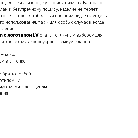
тделения для карт, купюр или визиток. Благодаря
ам и безупречному пошиву, изделие не теряет
охраняет презентабельный внешний вид. Эта модель
го использования, так и для особых случаев, когда
тление.
on с логотипом LV
станет отличным выбором для
ой коллекции аксессуаров премиум-класса.
 + кожа
ом в оттенке
 брать с собой
отипом LV
 мужчинам и женщинам
нция