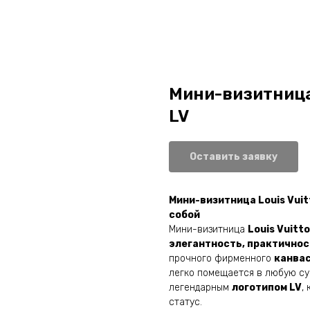
Мини-визитница 
LV
Оставить заявку
Мини-визитница Louis Vuit
собой
Мини-визитница
Louis Vuitt
элегантность, практичнос
прочного фирменного
канва
легко помещается в любую су
легендарным
логотипом LV
,
статус.