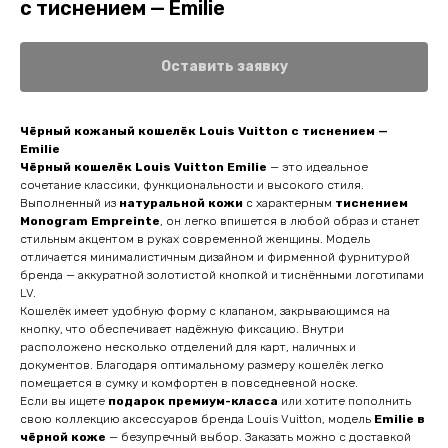
с тиснением — Emilie
Оставить заявку
Чёрный кожаный кошелёк Louis Vuitton с тиснением —
Emilie
Чёрный кошелёк Louis Vuitton Emilie
— это идеальное
сочетание классики, функциональности и высокого стиля.
Выполненный из
натуральной кожи
с характерным
тиснением
Monogram Empreinte
, он легко впишется в любой образ и станет
стильным акцентом в руках современной женщины. Модель
отличается минималистичным дизайном и фирменной фурнитурой
бренда — аккуратной золотистой кнопкой и тиснёнными логотипами
LV.
Кошелёк имеет удобную форму с клапаном, закрывающимся на
кнопку, что обеспечивает надёжную фиксацию. Внутри
расположено несколько отделений для карт, наличных и
документов. Благодаря оптимальному размеру кошелёк легко
помещается в сумку и комфортен в повседневной носке.
Если вы ищете
подарок премиум-класса
или хотите пополнить
свою коллекцию аксессуаров бренда Louis Vuitton, модель
Emilie в
чёрной коже
— безупречный выбор. Заказать можно с доставкой