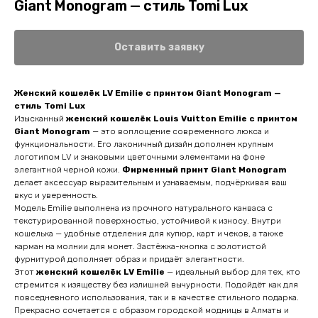
Giant Monogram — стиль Tomi Lux
Оставить заявку
Женский кошелёк LV Emilie с принтом Giant Monogram —
стиль Tomi Lux
Изысканный
женский кошелёк Louis Vuitton Emilie с принтом
Giant Monogram
— это воплощение современного люкса и
функциональности. Его лаконичный дизайн дополнен крупным
логотипом LV и знаковыми цветочными элементами на фоне
элегантной черной кожи.
Фирменный принт Giant Monogram
делает аксессуар выразительным и узнаваемым, подчёркивая ваш
вкус и уверенность.
Модель Emilie выполнена из прочного натурального канваса с
текстурированной поверхностью, устойчивой к износу. Внутри
кошелька — удобные отделения для купюр, карт и чеков, а также
карман на молнии для монет. Застёжка-кнопка с золотистой
фурнитурой дополняет образ и придаёт элегантности.
Этот
женский кошелёк LV Emilie
— идеальный выбор для тех, кто
стремится к изяществу без излишней вычурности. Подойдёт как для
повседневного использования, так и в качестве стильного подарка.
Прекрасно сочетается с образом городской модницы в Алматы и