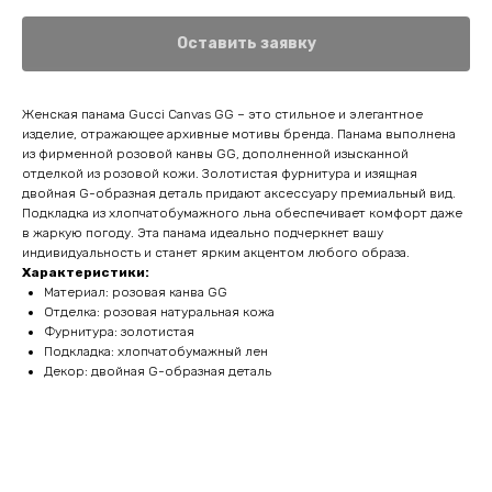
Оставить заявку
Женская панама Gucci Canvas GG – это стильное и элегантное
изделие, отражающее архивные мотивы бренда. Панама выполнена
из фирменной розовой канвы GG, дополненной изысканной
отделкой из розовой кожи. Золотистая фурнитура и изящная
двойная G-образная деталь придают аксессуару премиальный вид.
Подкладка из хлопчатобумажного льна обеспечивает комфорт даже
в жаркую погоду. Эта панама идеально подчеркнет вашу
индивидуальность и станет ярким акцентом любого образа.
Характеристики:
Материал: розовая канва GG
Отделка: розовая натуральная кожа
Фурнитура: золотистая
Подкладка: хлопчатобумажный лен
Декор: двойная G-образная деталь