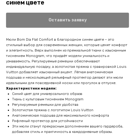
синем цвете
Оставить заявку
Мюли Bom Dia Flat Comfort в благородном синем цвете – это
стильный выбор для современных женщин, которые ценят комфорт
и элегантность. Верх выполнен из премиальной ткани с изысканным
тиснением Monogram, что придаёт модели уникальность и
узнаваемость. Регулируемые ремешки обеспечивают
индивидуальную посадку, а золотистая пряжка с гравировкой Louis
Vuitton добавляет изысканный акцент. Лёгкая анатомическая
подошва и нескользящий рельефный протектор делают эти мюли
идеальными для повседневной носки или прогулок в отпуске.
Характеристики модели:
Синий цвет для универсального образа
Ткань с культовым тиснением Monogram
Регулируемые ремешки для удобства
Золотистая пряжка с логотипом Louis Vuitton
Анатомическая подошва для максимального комфорта
Рифленый протектор для устойчивости
Эти мюли станут прекрасным дополнением вашего гардероба,
добавляя стиль и практичность в каждодневные образы.