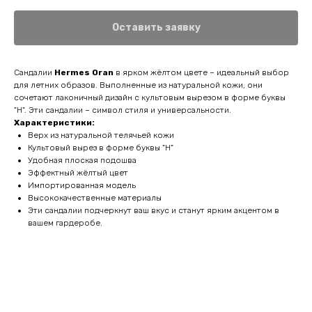
Оставить заявку
Сандалии
Hermes Oran
в ярком жёлтом цвете – идеальный выбор
для летних образов. Выполненные из натуральной кожи, они
сочетают лаконичный дизайн с культовым вырезом в форме буквы
"H". Эти сандалии – символ стиля и универсальности.
Характеристики:
Верх из натуральной телячьей кожи
Культовый вырез в форме буквы "H"
Удобная плоская подошва
Эффектный жёлтый цвет
Импортированная модель
Высококачественные материалы
Эти сандалии подчеркнут ваш вкус и станут ярким акцентом в
вашем гардеробе.