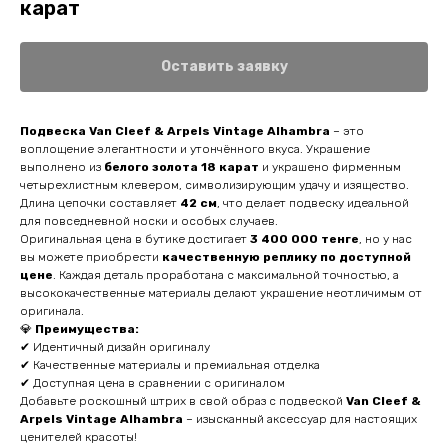
карат
Оставить заявку
Подвеска Van Cleef & Arpels Vintage Alhambra
– это
воплощение элегантности и утончённого вкуса. Украшение
выполнено из
белого золота 18 карат
и украшено фирменным
четырехлистным клевером, символизирующим удачу и изящество.
Длина цепочки составляет
42 см
, что делает подвеску идеальной
для повседневной носки и особых случаев.
Оригинальная цена в бутике достигает
3 400 000 тенге
, но у нас
вы можете приобрести
качественную реплику по доступной
цене
. Каждая деталь проработана с максимальной точностью, а
высококачественные материалы делают украшение неотличимым от
оригинала.
💎
Преимущества:
✔ Идентичный дизайн оригиналу
✔ Качественные материалы и премиальная отделка
✔ Доступная цена в сравнении с оригиналом
Добавьте роскошный штрих в свой образ с подвеской
Van Cleef &
Arpels Vintage Alhambra
– изысканный аксессуар для настоящих
ценителей красоты!