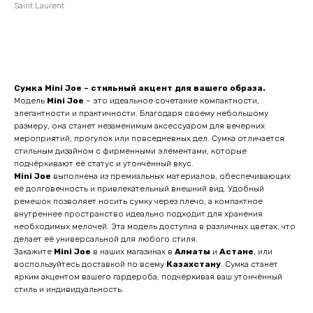
Saint Laurent
Оставить заявку
Сумка Mini Joe – стильный акцент для вашего образа.
Модель
Mini Joe
– это идеальное сочетание компактности,
элегантности и практичности. Благодаря своему небольшому
размеру, она станет незаменимым аксессуаром для вечерних
мероприятий, прогулок или повседневных дел. Сумка отличается
стильным дизайном с фирменными элементами, которые
подчёркивают её статус и утончённый вкус.
Mini Joe
выполнена из премиальных материалов, обеспечивающих
её долговечность и привлекательный внешний вид. Удобный
ремешок позволяет носить сумку через плечо, а компактное
внутреннее пространство идеально подходит для хранения
необходимых мелочей. Эта модель доступна в различных цветах, что
делает её универсальной для любого стиля.
Закажите
Mini Joe
в наших магазинах в
Алматы
и
Астане
, или
воспользуйтесь доставкой по всему
Казахстану
. Сумка станет
ярким акцентом вашего гардероба, подчёркивая ваш утончённый
стиль и индивидуальность.