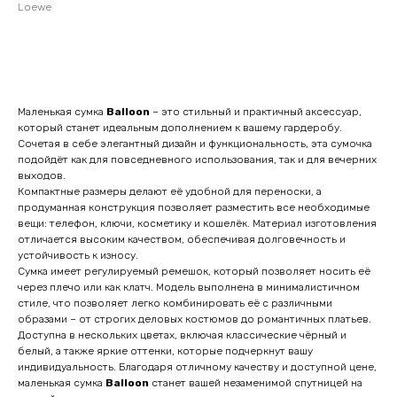
Loewe
Оставить заявку
Маленькая сумка
Balloon
– это стильный и практичный аксессуар,
который станет идеальным дополнением к вашему гардеробу.
Сочетая в себе элегантный дизайн и функциональность, эта сумочка
подойдёт как для повседневного использования, так и для вечерних
выходов.
Компактные размеры делают её удобной для переноски, а
продуманная конструкция позволяет разместить все необходимые
вещи: телефон, ключи, косметику и кошелёк. Материал изготовления
отличается высоким качеством, обеспечивая долговечность и
устойчивость к износу.
Сумка имеет регулируемый ремешок, который позволяет носить её
через плечо или как клатч. Модель выполнена в минималистичном
стиле, что позволяет легко комбинировать её с различными
образами – от строгих деловых костюмов до романтичных платьев.
Доступна в нескольких цветах, включая классические чёрный и
белый, а также яркие оттенки, которые подчеркнут вашу
индивидуальность. Благодаря отличному качеству и доступной цене,
маленькая сумка
Balloon
станет вашей незаменимой спутницей на