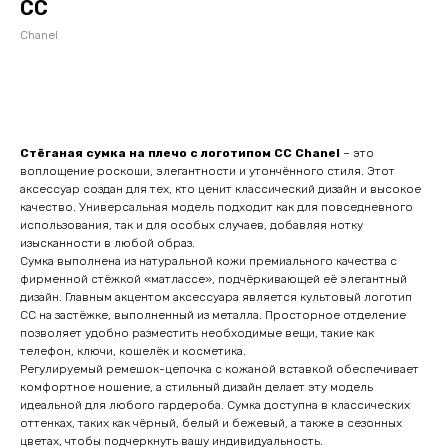
СС
Chanel
Оставить заявку
Стёганая сумка на плечо с логотипом CC Chanel
– это
воплощение роскоши, элегантности и утончённого стиля. Этот
аксессуар создан для тех, кто ценит классический дизайн и высокое
качество. Универсальная модель подходит как для повседневного
использования, так и для особых случаев, добавляя нотку
изысканности в любой образ.
Сумка выполнена из натуральной кожи премиального качества с
фирменной стёжкой «матлассе», подчёркивающей её элегантный
дизайн. Главным акцентом аксессуара является культовый логотип
CC на застёжке, выполненный из металла. Просторное отделение
позволяет удобно разместить необходимые вещи, такие как
телефон, ключи, кошелёк и косметика.
Регулируемый ремешок-цепочка с кожаной вставкой обеспечивает
комфортное ношение, а стильный дизайн делает эту модель
идеальной для любого гардероба. Сумка доступна в классических
оттенках, таких как чёрный, белый и бежевый, а также в сезонных
цветах, чтобы подчеркнуть вашу индивидуальность.