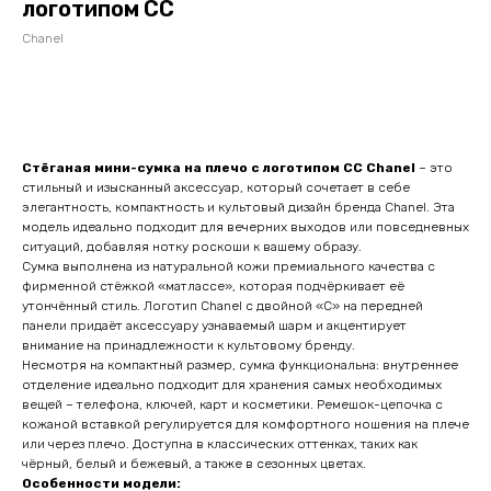
логотипом CC
Chanel
Оставить заявку
Стёганая мини-сумка на плечо с логотипом CC Chanel
– это
стильный и изысканный аксессуар, который сочетает в себе
элегантность, компактность и культовый дизайн бренда Chanel. Эта
модель идеально подходит для вечерних выходов или повседневных
ситуаций, добавляя нотку роскоши к вашему образу.
Сумка выполнена из натуральной кожи премиального качества с
фирменной стёжкой «матлассе», которая подчёркивает её
утончённый стиль. Логотип Chanel с двойной «C» на передней
панели придаёт аксессуару узнаваемый шарм и акцентирует
внимание на принадлежности к культовому бренду.
Несмотря на компактный размер, сумка функциональна: внутреннее
отделение идеально подходит для хранения самых необходимых
вещей – телефона, ключей, карт и косметики. Ремешок-цепочка с
кожаной вставкой регулируется для комфортного ношения на плече
или через плечо. Доступна в классических оттенках, таких как
чёрный, белый и бежевый, а также в сезонных цветах.
Особенности модели: