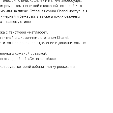
 телефон, ключи, кошелёк и мелкие аксессуары.
ым ремешком-цепочкой с кожаной вставкой, что
ечо или на плече. Стёганая сумка Chanel доступна в
ак чёрный и бежевый, а также в ярких сезонных
вать вашему стилю.
жа с текстурой «матлассе».
гантный с фирменным логотипом Chanel.
тительное основное отделение и дополнительные
почка с кожаной вставкой.
оготип двойной «C» на застёжке.
аксессуар, который добавит нотку роскоши и
.