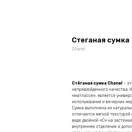
Стеганая сумка
Chanel
Оставить заявку
Стёганая сумка Chanel
– эт
непревзойдённого качества. 
«матлассе», является универ
использования и вечерних ме
Сумка выполнена из натураль
отличается мягкой текстурой 
виде двойной «C» на застёжк
внутреннее отделение и доп