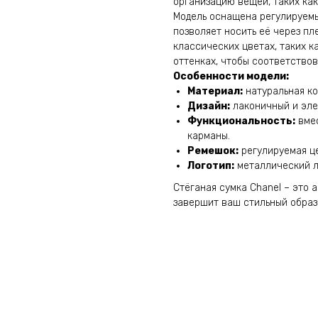
организацию вещей, таких как
Модель оснащена регулируем
позволяет носить её через пл
классических цветах, таких к
оттенках, чтобы соответство
Особенности модели:
Материал:
натуральная ко
Дизайн:
лаконичный и эле
Функциональность:
вмес
карманы.
Ремешок:
регулируемая це
Логотип:
металлический л
Стёганая сумка Chanel – это 
завершит ваш стильный образ