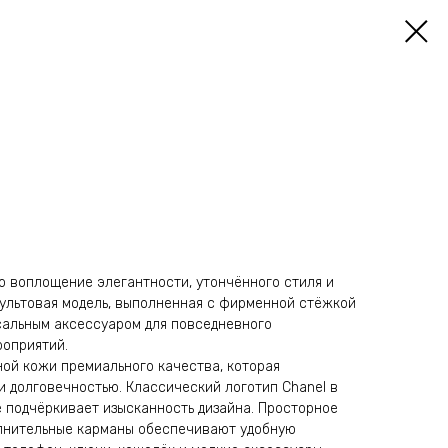
о воплощение элегантности, утончённого стиля и
Культовая модель, выполненная с фирменной стёжкой
сальным аксессуаром для повседневного
роприятий.
ной кожи премиального качества, которая
и долговечностью. Классический логотип Chanel в
е подчёркивает изысканность дизайна. Просторное
олнительные карманы обеспечивают удобную