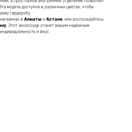
нии, а просторное внутреннее отделение позволяет
та модель доступна в различных цветах, чтобы
шему гардеробу.
магазинах в
Алматы
и
Астане
, или воспользуйтесь
ану
. Этот аксессуар станет вашим надёжным
индивидуальность и вкус.