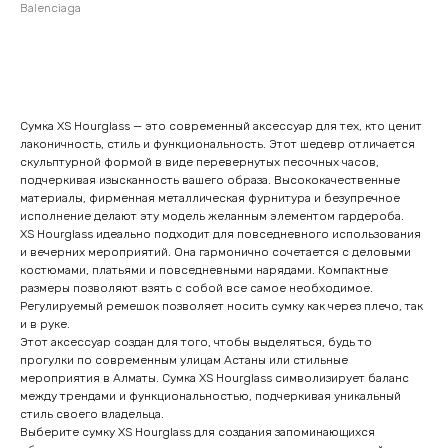
Balenciaga
Оставить заявку
Сумка XS Hourglass — это современный аксессуар для тех, кто ценит
лаконичность, стиль и функциональность. Этот шедевр отличается
скульптурной формой в виде перевернутых песочных часов,
подчеркивая изысканность вашего образа. Высококачественные
материалы, фирменная металлическая фурнитура и безупречное
исполнение делают эту модель желанным элементом гардероба.
XS Hourglass идеально подходит для повседневного использования
и вечерних мероприятий. Она гармонично сочетается с деловыми
костюмами, платьями и повседневными нарядами. Компактные
размеры позволяют взять с собой все самое необходимое.
Регулируемый ремешок позволяет носить сумку как через плечо, так
и в руке.
Этот аксессуар создан для того, чтобы выделяться, будь то
прогулки по современным улицам Астаны или стильные
мероприятия в Алматы. Сумка XS Hourglass символизирует баланс
между трендами и функциональностью, подчеркивая уникальный
стиль своего владельца.
Выберите сумку XS Hourglass для создания запоминающихся