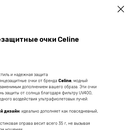
защитные очки Celine
стиль и надежная защита
лнцезащитные очки от бренда
Celine
, модный
езаменимым дополнением вашего образа. Эти очки
ь защиты от солнца благодаря фильтру UV400,
едного воздействия ультрафиолетовых лучей.
й дизайн
: идеально дополняет как повседневный,
астиковая оправа весит всего 35 г, не вызывая
ом ношении.