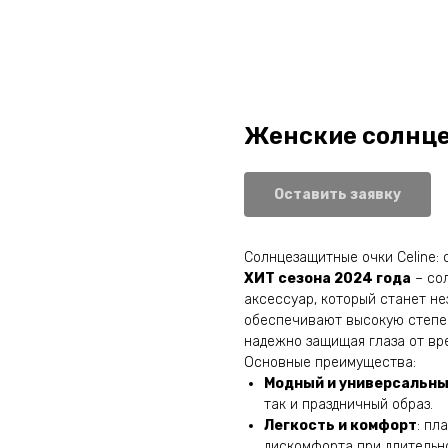
Женские солнце
Оставить заявку
Солнцезащитные очки Celine: 
ХИТ сезона 2024 года
– со
аксессуар, который станет н
обеспечивают высокую степен
надежно защищая глаза от вр
Основные преимущества:
Модный и универсальны
так и праздничный образ.
Легкость и комфорт
: пл
дискомфорта при длительн