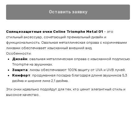
Оставить заявку
Солнцезащитные очки Celine Triomphe Metal 01
– это
стильный аксессуар, сочетающий премиальный дизайн и
функциональность. Овальная металлическая оправа с коричневыми
линзами обеспечивает изысканный внешний вид.
Особенности:
Дизайн
: овальная металлическая оправа с изысканной подписью
Triomphe на заушниках.
Защита
: линзы обеспечивают 100% защиту от UVA и UVB лучей.
Комфорт
: продуманная посадка благодаря длине заушников 5,3
дюйма и ширине линз 2,1 дюйма.
Эти очки идеально подойдут для тех, кто ценит элегантный стиль и
высокое качество.