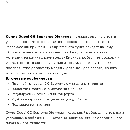
Gucci
Оставить заявку
Сумка Gucci GG Supreme Dionysus
– олицетворение стиля и
утонченности. Изготовленная из высококачественного канва с
классическим принтом GG Supreme, эта сумка придает вашему
образу элегантность и узнаваемость. Ее культовая пряжка с
мотивами, напоминающими голову Диониса, добавляет роскоши и
уникальности. Практичный дизайн и продуманное внутреннее
пространство делают эту модель идеальной для повседневного
использования и вечерних выходов.
Ключевые особенности:
Прочный материал GG Supreme с уникальным принтом
Элегантная застежка с мотивами Диониса
Регулируемый ремень для комфорта
Удобные карманы и отделения для удобства
Подкладка из текстиля
Сумка Gucci GG Supreme Dionysus – идеальный выбор для стильных и
уверенных в себе женщин, которые ценят сочетание современного
дизайна и практичности.