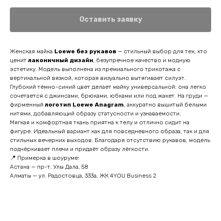
Оставить заявку
Женская майка
Loewe без рукавов
— стильный выбор для тех, кто
ценит
лаконичный дизайн
, безупречное качество и модную
эстетику. Модель выполнена из премиального трикотажа с
вертикальной вязкой, которая визуально вытягивает силуэт.
Глубокий тёмно-синий цвет делает майку универсальной: она легко
сочетается с джинсами, брюками, юбками или под жакет. На груди —
фирменный
логотип Loewe Anagram
, аккуратно вышитый белыми
нитями, добавляющий образу статусности и узнаваемости.
Мягкая и комфортная ткань приятна к телу и отлично сидит на
фигуре. Идеальный вариант как для повседневного образа, так и для
стильных вечерних выходов. Благодаря отсутствию рукавов, модель
подчёркивает плечи и придаёт образу лёгкости.
📍 Примерка в шоуруме:
Астана — пр-т. Улы Дала, 58
Алматы — ул. Радостовца, 333а, ЖК 4YOU Business 2