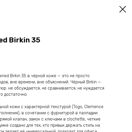
d Birkin 35
ed Birkin 35 в чёрной коже — это не просто
ндов, вне времени, вне объяснений. Чёрный Birkin —
тюр: не обсуждается, не сравнивается, не нуждается
го достаточно.
ьной кожи с характерной текстурой (Togo, Clemence
сполнения), в сочетании с фурнитурой в палладии
рямой клапан, замок с ключами в clochette, четкие
умке создано для тех, кто привык держать стиль на
см делает её универсальной: подходит для офиса,