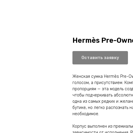
Hermès Pre-Owne
Оставить заявку
Женская сумка Hermès Pre-Own
голосом, а присутствием. Ком
пропорциям — эта модель созда
чтобы подчеркивать абсолютно
одна из самых редких и желан
бутике, но легко распознать 
необходимое.
Корпус выполнен из премиальн
зависимости от исполнения. Р