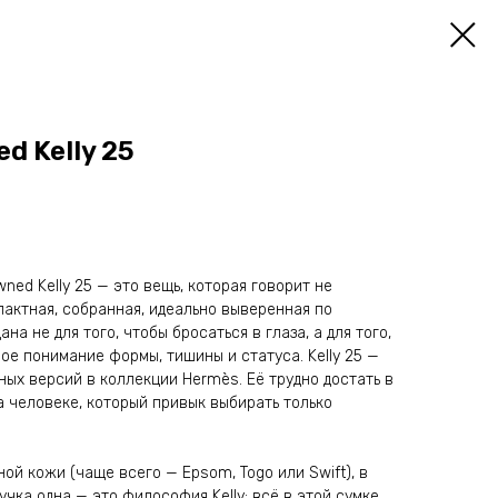
d Kelly 25
ed Kelly 25 — это вещь, которая говорит не
пактная, собранная, идеально выверенная по
на не для того, чтобы бросаться в глаза, а для того,
е понимание формы, тишины и статуса. Kelly 25 —
ных версий в коллекции Hermès. Её трудно достать в
на человеке, который привык выбирать только
ой кожи (чаще всего — Epsom, Togo или Swift), в
учка одна — это философия Kelly: всё в этой сумке