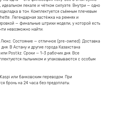
 идеальном лекале и чётком силуэте. Внутри — одно
подкладка в тон. Комплектуется съёмным плечевым
chette. Легендарная застёжка на ремнях и
ировкой — финальные штрихи модели, у которой есть
очти невозможно найти.
 Люкс. Состояние — отличное (pre-owned). Доставка
 дня. В Астану и другие города Казахстана
или Post.kz. Сроки — 1–3 рабочих дня. Все
плектуются пыльником и упаковываются с особым
Kaspi или банковским переводом. При
я бронь на 24 часа без предоплаты.