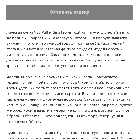
Оставить заявку
Женская сумка YSL Puffer Small из мягкой наппы — это смелый и в то
же время универсальный аксессуар, который не требует лишнего
внимания, потому что уже всё говорит сам за себя. Характерный
стёганый силуэт и узнаваемая фактура придают модели объём и
мягкость, а монограмма Cassandre в металлическом исполнении
делает акцент на статус и происхождение. Это сумка, которая не
кричит — она заявляет о себе уверенно и спокойно.
Модель выполнена из премиальной кожи наппа — бархатистой,
гладкой, с приятной матовой текстурой. Компактный, но в то же
время удобный формат позволяет взять с собой всё необходимое:
телефон, кошелёк, ключи, мини-парфюм. Внутри — одно отделение,
карман на молнии и фирменная подкладка. Закрывается клапаном на
магнитную кнопку. Цепной ремень с кожаной вставкой регулируется
— можно носить на плече, через плечо или в руке, в зависимости от
образа. Puffer Small — это повседневный комфорт, завернутый в
люксовую обёртку.
Сумка доступна в наличии в бутике Томи Люкс. Курьерская доставка
по Алматы осуществляется в течение одного рабочего дня. В Астану