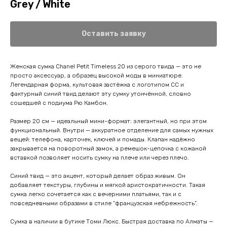
Grey / White
Оставить заявку
Женская сумка Chanel Petit Timeless 20 из серого твида — это не
просто аксессуар, а образец высокой моды в миниатюре.
Легендарная форма, культовая застёжка с логотипом CC и
фактурный синий твид делают эту сумку утончённой, словно
сошедшей с подиума Рю Камбон.
Размер 20 см — идеальный мини-формат: элегантный, но при этом
функциональный. Внутри — аккуратное отделение для самых нужных
вещей: телефона, карточек, ключей и помады. Клапан надёжно
закрывается на поворотный замок, а ремешок-цепочка с кожаной
вставкой позволяет носить сумку на плече или через плечо.
Синий твид — это акцент, который делает образ живым. Он
добавляет текстуры, глубины и мягкой аристократичности. Такая
сумка легко сочетается как с вечерними платьями, так и с
повседневными образами в стиле “французская небрежность”.
Сумка в наличии в бутике Томи Люкс. Быстрая доставка по Алматы —