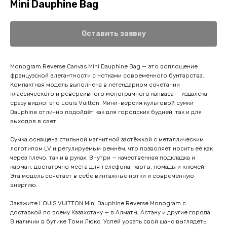
Mini Dauphine Bag
Оставить заявку
Monogram Reverse Canvas Mini Dauphine Bag — это воплощение
французской элегантности с нотками современного бунтарства.
Компактная модель выполнена в легендарном сочетании
классического и реверсивного монограмного канваса — издалека
сразу видно: это Louis Vuitton. Мини-версия культовой сумки
Dauphine отлично подойдёт как для городских будней, так и для
выходов в свет.
Сумка оснащена стильной магнитной застёжкой с металлическим
логотипом LV и регулируемым ремнём, что позволяет носить её как
через плечо, так и в руках. Внутри — качественная подкладка и
карман, достаточно места для телефона, карты, помады и ключей.
Эта модель сочетает в себе винтажные нотки и современную
энергию.
Закажите LOUIS VUITTON Mini Dauphine Reverse Monogram с
доставкой по всему Казахстану — в Алматы, Астану и другие города.
В наличии в бутике Томи Люкс. Успей урвать свой шанс выглядеть