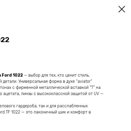
022
 Ford 1022
— выбор для тех, кто ценит стиль,
 детали. Универсальная форма в духе “aviator”
 тонах с фирменной металлической вставкой "T" на
о ацетата, линзы с высококлассной защитой от UV —
делового гардероба, так и для расслабленных
ord TF 1022 — это лаконичный шик и комфорт в