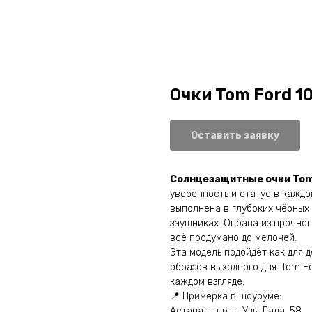
Очки Tom Ford 1
Оставить заявку
Солнцезащитные очки Tom
уверенность и статус в каждой
выполнена в глубоких чёрных
заушниках. Оправа из прочног
всё продумано до мелочей.
Эта модель подойдёт как для 
образов выходного дня. Tom F
каждом взгляде.
📍 Примерка в шоуруме:
Астана — пр-т. Улы Дала, 58