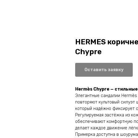
HERMES коричн
Chypre
Оставить заявку
Hermès Chypre — стильны
Элегантные сандалии Hermès
повторяют культовый силуэт 
который надёжно фиксирует с
Регулируемая застёжка из ко
обеспечивают комфортную пос
делает каждое движение лёгк
Примерка доступна в шоурума