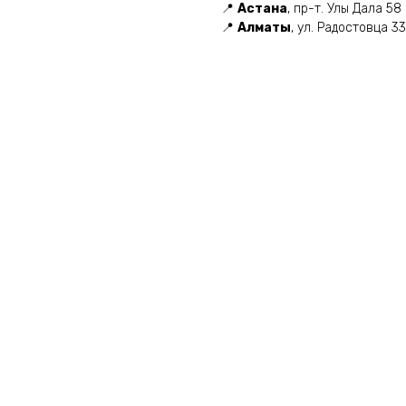
📍
Астана
, пр-т. Улы Дала 58
📍
Алматы
, ул. Радостовца 3