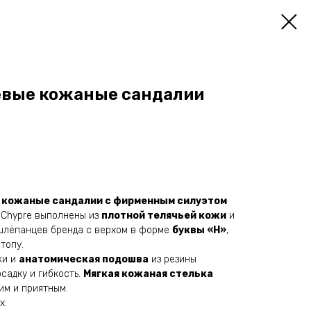
евые кожаные сандалии
е кожаные сандалии с фирменным силуэтом
 Chypre выполнены из
плотной телячьей кожи
и
шлёпанцев бренда с верхом в форме
буквы «H»
,
топу.
жи и
анатомическая подошва
из резины
адку и гибкость.
Мягкая кожаная стелька
им и приятным.
х: