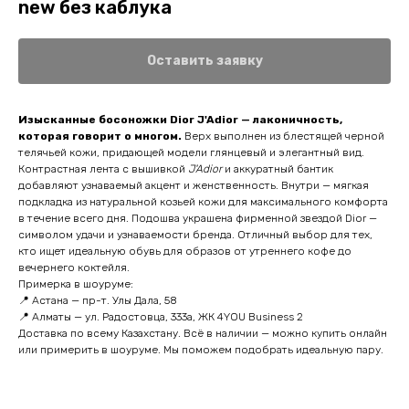
new без каблука
Оставить заявку
Изысканные босоножки Dior J'Adior — лаконичность,
которая говорит о многом.
Верх выполнен из блестящей черной
телячьей кожи, придающей модели глянцевый и элегантный вид.
Контрастная лента с вышивкой
J'Adior
и аккуратный бантик
добавляют узнаваемый акцент и женственность. Внутри — мягкая
подкладка из натуральной козьей кожи для максимального комфорта
в течение всего дня. Подошва украшена фирменной звездой Dior —
символом удачи и узнаваемости бренда. Отличный выбор для тех,
кто ищет идеальную обувь для образов от утреннего кофе до
вечернего коктейля.
Примерка в шоуруме:
📍 Астана — пр-т. Улы Дала, 58
📍 Алматы — ул. Радостовца, 333а, ЖК 4YOU Business 2
Доставка по всему Казахстану. Всё в наличии — можно купить онлайн
или примерить в шоуруме. Мы поможем подобрать идеальную пару.